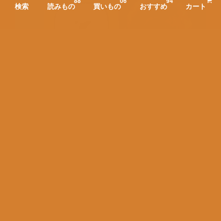
8
8
0
6
9
4
検索
読みもの
買いもの
おすすめ
カート
チーズケーキ５号ホール（8月11日全国発送・冷凍クール便
発送）
¥4,470
（税込）
数量