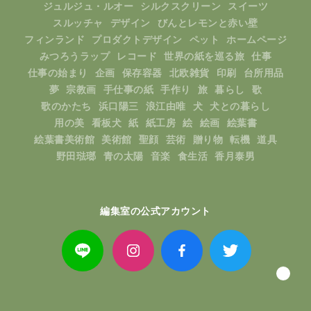
ジュルジュ・ルオー
シルクスクリーン
スイーツ
スルッチャ
デザイン
びんとレモンと赤い壁
フィンランド
プロダクトデザイン
ペット
ホームページ
みつろうラップ
レコード
世界の紙を巡る旅
仕事
仕事の始まり
企画
保存容器
北欧雑貨
印刷
台所用品
夢
宗教画
手仕事の紙
手作り
旅
暮らし
歌
歌のかたち
浜口陽三
浪江由唯
犬
犬との暮らし
用の美
看板犬
紙
紙工房
絵
絵画
絵葉書
絵葉書美術館
美術館
聖顔
芸術
贈り物
転機
道具
野田琺瑯
青の太陽
音楽
食生活
香月泰男
編集室の公式アカウント