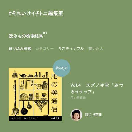
8
8
読
カ
キー
み
ー
も
ト
0
1
の
読みもの検索結果
0
6
買
い
絞り込み検索
カテゴリー
サスティナブル
書いた人
も
の
読みもの
Vol.4 スズノキ堂「みつ
ろうラップ」
用の美通信
渡辺 沙百理