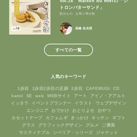
Vol.16 maison du mielの「シ
トロンバターサンド」
読みもの
お取り寄せ帖
高橋 佳央理
すべての一覧
人気のキーワード
1歩目
1歩目2歩目の足跡
2歩目
CAFEMUGI
CD
kami/
SE
web
WEBサイト
アート
アイノ・アアルト
イッタラ
イベントプランナー
イラスト
ウェブデザイン
エンジニア
おでかけ
おとりよせ
おやつ
カセットテープ
カフェムギ
きっかけ
キッチン
ギフト
グラス
グラフィックデザイン
グルメ
ご褒美
サスティナブル
シベリア・シリーズ
ジャケット