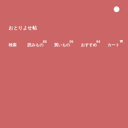
おとりよせ帖
8
8
0
6
9
4
いつもより少し特別なお買い物「おとりよせ」。イチトニ
検索
読みもの
買いもの
おすすめ
カート
編集部員の髙桑と伊東が、「これは…！」と気になったも
のをおとりよせし、紹介していくコラムです。
Vol.2 クリスマス限定！TEAVER TEAFACTORY
の「HOLY NIGHT TEA」
日頃から、TEAVER TEAFACTORY(ティーベル ティーファ
クトリー)さんのお茶が大好きな私。季節限定のフレーバー
ティーはかかさずチェックします。今回は、この時期限定