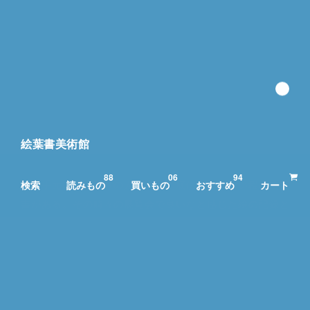
絵葉書美術館
8
8
0
6
9
4
私の手元には、残りの人生では到底使いきれない程の絵葉
検索
読みもの
買いもの
おすすめ
カート
書がある。その時々の展覧会で良いなと感じた絵の記録と
して購入したり、誰かに便りを出すために買ったり。そん
な絵を見て感じたことを気ままに綴る「絵葉書美術館」、
ここに開館です。