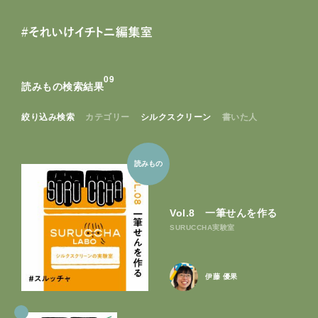
8
8
読
カ
キー
み
ー
も
ト
0
9
の
読みもの検索結果
0
6
買
い
絞り込み検索
カテゴリー
シルクスクリーン
書いた人
も
の
読みもの
Vol.8 一筆せんを作る
SURUCCHA実験室
伊藤 優果