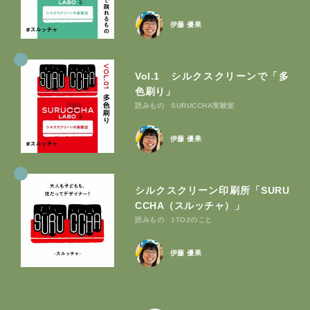
伊藤 優果
Vol.1 シルクスクリーンで「多
色刷り」
読みもの
SURUCCHA実験室
伊藤 優果
シルクスクリーン印刷所「SURU
CCHA（スルッチャ）」
読みもの
1TO2のこと
伊藤 優果