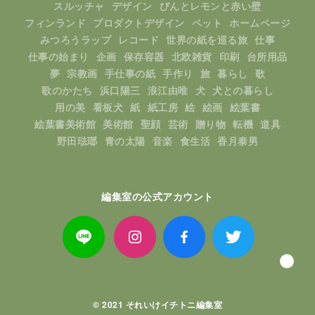
スルッチャ
デザイン
びんとレモンと赤い壁
フィンランド
プロダクトデザイン
ペット
ホームページ
みつろうラップ
レコード
世界の紙を巡る旅
仕事
仕事の始まり
企画
保存容器
北欧雑貨
印刷
台所用品
夢
宗教画
手仕事の紙
手作り
旅
暮らし
歌
歌のかたち
浜口陽三
浪江由唯
犬
犬との暮らし
用の美
看板犬
紙
紙工房
絵
絵画
絵葉書
絵葉書美術館
美術館
聖顔
芸術
贈り物
転機
道具
野田琺瑯
青の太陽
音楽
食生活
香月泰男
編集室の公式アカウント
© 2021
それいけイチトニ編集室