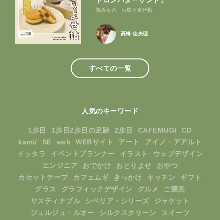
トロンバターサンド」
読みもの
お取り寄せ帖
高橋 佳央理
すべての一覧
人気のキーワード
1歩目
1歩目2歩目の足跡
2歩目
CAFEMUGI
CD
kami/
SE
web
WEBサイト
アート
アイノ・アアルト
イッタラ
イベントプランナー
イラスト
ウェブデザイン
エンジニア
おでかけ
おとりよせ
おやつ
カセットテープ
カフェムギ
きっかけ
キッチン
ギフト
グラス
グラフィックデザイン
グルメ
ご褒美
サスティナブル
シベリア・シリーズ
ジャケット
ジュルジュ・ルオー
シルクスクリーン
スイーツ