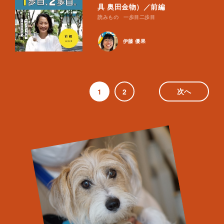
具 奥田金物）／前編
読みもの
一歩目二歩目
伊藤 優果
1
2
次へ