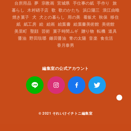
台所用品
夢
宗教画
宮城県
手仕事の紙
手作り
旅
暮らし
木村硝子店
歌
歌のかたち
浜口陽三
浪江由唯
焼き菓子
犬
犬との暮らし
用の美
看板犬
秋保
移住
紙
紙工房
絵
絵画
絵葉書
絵葉書美術館
美術館
美里町
聖顔
芸術
菓子時間ムギ
贈り物
転機
道具
醤油
野田琺瑯
鎌田醤油
青の太陽
音楽
食生活
香月泰男
編集室の公式アカウント
© 2021
それいけイチトニ編集室