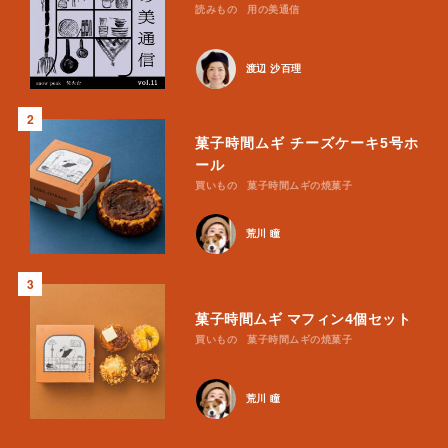
読みもの
用の美通信
渡辺 沙百理
2
菓子時間ムギ チーズケーキ5号ホ
ール
買いもの
菓子時間ムギの焼菓子
荒川 瞳
3
菓子時間ムギ マフィン4個セット
買いもの
菓子時間ムギの焼菓子
荒川 瞳