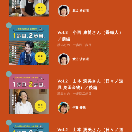
渡辺 沙百理
Vol.3 小西 康博さん（畳職人）
／前編
読みもの
一歩目二歩目
渡辺 沙百理
Vol.2 山本 潤美さん（日々ノ道
具 奥田金物）／後編
読みもの
一歩目二歩目
伊藤 優果
Vol.2 山本 潤美さん（日々ノ道