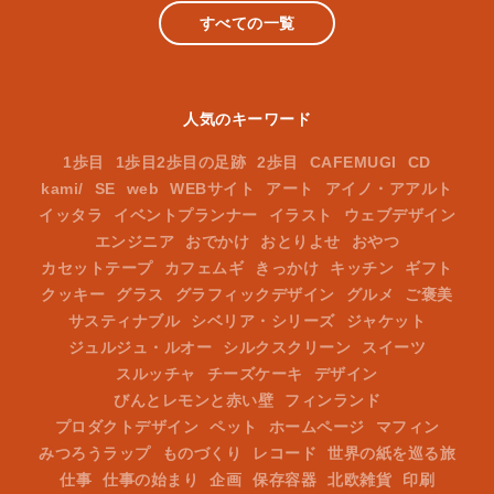
すべての一覧
人気のキーワード
1歩目
1歩目2歩目の足跡
2歩目
CAFEMUGI
CD
kami/
SE
web
WEBサイト
アート
アイノ・アアルト
イッタラ
イベントプランナー
イラスト
ウェブデザイン
エンジニア
おでかけ
おとりよせ
おやつ
カセットテープ
カフェムギ
きっかけ
キッチン
ギフト
クッキー
グラス
グラフィックデザイン
グルメ
ご褒美
サスティナブル
シベリア・シリーズ
ジャケット
ジュルジュ・ルオー
シルクスクリーン
スイーツ
スルッチャ
チーズケーキ
デザイン
びんとレモンと赤い壁
フィンランド
プロダクトデザイン
ペット
ホームページ
マフィン
みつろうラップ
ものづくり
レコード
世界の紙を巡る旅
仕事
仕事の始まり
企画
保存容器
北欧雑貨
印刷