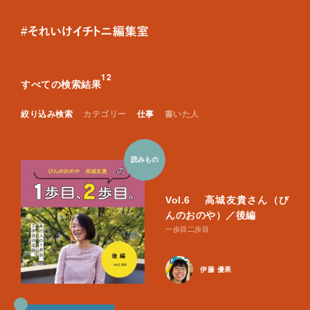
8
8
読
カ
キー
み
ー
も
ト
1
2
の
すべての検索結果
0
6
買
い
絞り込み検索
カテゴリー
仕事
書いた人
も
の
読みもの
Vol.6 ⾼城友貴さん（び
んのおのや）／後編
一歩目二歩目
伊藤 優果